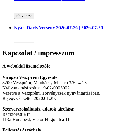
részletek
Nyári Darts Verseny 2026-07-26 | 2026-07-26
részletek
Kapcsolat / impresszum
2026. Haszkovó Gulyás-Party És Főzőverseny | 2026-07-
11
A weboldal üzemeltetője:
IV. Haszkovó Gulyás-Party
Virágzó Veszprém Egyesület
részletek
8200 Veszprém, Munkácsy M. utca 3/H. 4.13.
Nyilvántartási szám: 19-02-0003902
Női Darts Verseny | 2026-07-04
Vezetve a Veszprémi Törvényszék nyilvántartásában.
Bejegyzés kelte: 2020.01.29.
Egy igazi kuriózum a nyárra! NŐI DARTS VERSENY!
részletek
Szerverszolgáltatás, adatok tárolása:
Rackforest Kft.
1132 Budapest, Victor Hugo utca 11.
Egyéni Darts Verseny 6. Foruló | 2026-06-06
Fejlesztés és tárhely:​