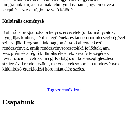
programokban, akár annak lebonyolításában is, így erősítve a
településhez és a régióhoz való kötődést.
Kultúrális események
Kulturális programokat a helyi szervezetek (önkormányzatok,
nyugdíjas klubok, népi jellegű ének- és tánccsoportok) segítségével
színesítjük. Programjaink hagyományokkal rendelkező
rendezvények, amik rendezvénysorozatokká fejlődtek, ami
Veszprém és a régió kulturális életének, kreatív közegének
revitalizációját célozza meg. Kidolgozott közönségfejlesztési
stratégiával rendelkezünk, melynek célcsoportja a rendezvények
különböző érdeklődési köre miatt elég széles.
Tag szeretnék lenni
Csapatunk
Egyesületünknek 9 aktivista és 19 beltagja van jelenleg. De
legtöbbet vélhetően velünk fogsz találkozni :)