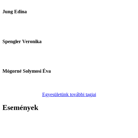
Jung Edina
Egyesületi elnök
Spengler Veronika
kreatív menedzsment
Mógorné Solymosi Éva
Pénzügyek
Egyesületünk további tagjai
Események