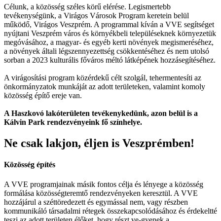
Célunk, a közösség széles körű elérése. Legismertebb
tevékenységünk, a Virágos Városok Program keretein belül
működő, Virágos Veszprém. A programmal kíván a VVE segítséget
nyújtani Veszprém város és környékbeli településeknek környezetük
megóvásához, a magyar- és egyéb kerti növények megismeréséhez,
a növények általi légszennyezettség csökkentéséhez és nem utolsó
sorban a 2023 kulturális főváros méltó látképének hozzásegítéséhez.
A virágosítási program közérdekű célt szolgál, tehermentesíti az
önkormányzatok munkáját az adott területeken, valamint komoly
közösség építő ereje van.
A Haszkovó lakóterületen tevékenykedünk, azon belül is a
Kálvin Park rendezvényeink fő színhelye.
Ne csak lakjon, éljen is Veszprémben!
Közösség építés
A VVE programjainak másik fontos célja és lényege a közösség
formálása közösségteremtő rendezvényeken keresztül. A VVE
hozzájárul a széttöredezett és egymással nem, vagy részben
kommunikáló társadalmi rétegek összekapcsolódásához és érdekeltté
teszi az adott területen élőket, hogy részt ve-gyenek a