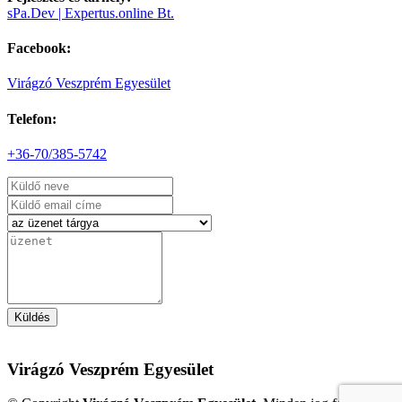
A 10 alkalmas pontgyűjtő versenyek 6. fordulója
sPa.Dev | Expertus.online Bt.
részletek
Facebook:
Haszkovó Lakótelepi Virágosztás 2026 | 2026-05-29
Virágzó Veszprém Egyesület
részletek
Telefon:
Anya, Apa Kihívlak Egy Darts Versenyre! | 2026-05-24
+36-70/385-5742
Itt az idő hogy a gyerekek bizonyítsanak!
részletek
Felnőtt Darts Verseny 5. Forduló | 2026-05-16
részletek
Küldés
Dupla Be - Dupla Ki Darts Verseny | 2026-05-09
Virágzó Veszprém Egyesület
részletek