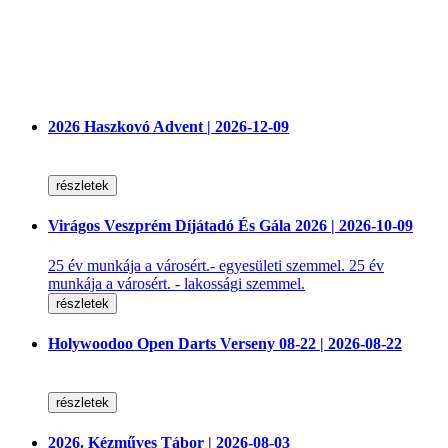
2026 Haszkovó Advent | 2026-12-09
részletek
Virágos Veszprém Díjátadó És Gála 2026 | 2026-10-09
25 év munkája a városért.- egyesületi szemmel. 25 év
munkája a városért. - lakossági szemmel.
részletek
Holywoodoo Open Darts Verseny 08-22 | 2026-08-22
részletek
2026. Kézműves Tábor | 2026-08-03