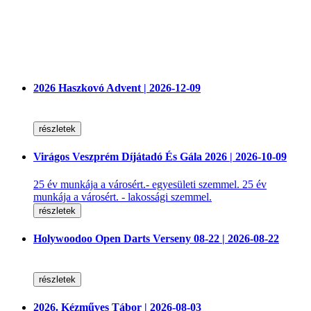
2026 Haszkovó Advent | 2026-12-09
részletek
Virágos Veszprém Díjátadó És Gála 2026 | 2026-10-09
25 év munkája a városért.- egyesületi szemmel. 25 év
munkája a városért. - lakossági szemmel.
részletek
Holywoodoo Open Darts Verseny 08-22 | 2026-08-22
részletek
2026. Kézműves Tábor | 2026-08-03