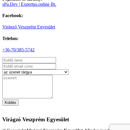
A 10 alkalmas pontgyűjtő versenyek 6. fordulója
sPa.Dev | Expertus.online Bt.
részletek
Facebook:
Haszkovó Lakótelepi Virágosztás 2026 | 2026-05-29
Virágzó Veszprém Egyesület
részletek
Telefon:
Anya, Apa Kihívlak Egy Darts Versenyre! | 2026-05-24
+36-70/385-5742
Itt az idő hogy a gyerekek bizonyítsanak!
részletek
Felnőtt Darts Verseny 5. Forduló | 2026-05-16
részletek
Küldés
Dupla Be - Dupla Ki Darts Verseny | 2026-05-09
Virágzó Veszprém Egyesület
részletek