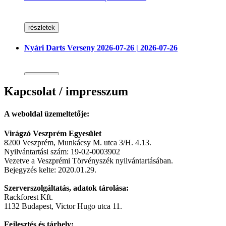
részletek
Nyári Darts Verseny 2026-07-26 | 2026-07-26
részletek
Kapcsolat / impresszum
2026. Haszkovó Gulyás-Party És Főzőverseny | 2026-07-
11
A weboldal üzemeltetője:
IV. Haszkovó Gulyás-Party
Virágzó Veszprém Egyesület
részletek
8200 Veszprém, Munkácsy M. utca 3/H. 4.13.
Nyilvántartási szám: 19-02-0003902
Női Darts Verseny | 2026-07-04
Vezetve a Veszprémi Törvényszék nyilvántartásában.
Bejegyzés kelte: 2020.01.29.
Egy igazi kuriózum a nyárra! NŐI DARTS VERSENY!
részletek
Szerverszolgáltatás, adatok tárolása:
Rackforest Kft.
1132 Budapest, Victor Hugo utca 11.
Egyéni Darts Verseny 6. Foruló | 2026-06-06
Fejlesztés és tárhely:​