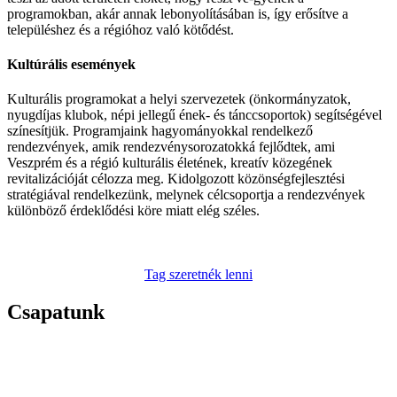
programokban, akár annak lebonyolításában is, így erősítve a
településhez és a régióhoz való kötődést.
Kultúrális események
Kulturális programokat a helyi szervezetek (önkormányzatok,
nyugdíjas klubok, népi jellegű ének- és tánccsoportok) segítségével
színesítjük. Programjaink hagyományokkal rendelkező
rendezvények, amik rendezvénysorozatokká fejlődtek, ami
Veszprém és a régió kulturális életének, kreatív közegének
revitalizációját célozza meg. Kidolgozott közönségfejlesztési
stratégiával rendelkezünk, melynek célcsoportja a rendezvények
különböző érdeklődési köre miatt elég széles.
Tag szeretnék lenni
Csapatunk
Egyesületünknek 9 aktivista és 19 beltagja van jelenleg. De
legtöbbet vélhetően velünk fogsz találkozni :)