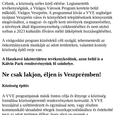
Célunk, a közösség széles körű elérése. Legismertebb
tevékenységünk, a Virágos Városok Program keretein belül
működő, Virágos Veszprém. A programmal kíván a VVE segítséget
nyújtani Veszprém város és környékbeli településeknek környezetük
megóvásához, a magyar- és egyéb kerti növények megismeréséhez,
a növények általi légszennyezettség csökkentéséhez és nem utolsó
sorban a 2023 kulturális főváros méltó látképének hozzásegítéséhez.
A virágosítási program közérdekű célt szolgál, tehermentesíti az
önkormányzatok munkáját az adott területeken, valamint komoly
közösség építő ereje van.
A Haszkovó lakóterületen tevékenykedünk, azon belül is a
Kálvin Park rendezvényeink fő színhelye.
Ne csak lakjon, éljen is Veszprémben!
Közösség építés
A VVE programjainak másik fontos célja és lényege a közösség
formálása közösségteremtő rendezvényeken keresztül. A VVE
hozzájárul a széttöredezett és egymással nem, vagy részben
kommunikáló társadalmi rétegek összekapcsolódásához és érdekeltté
teszi az adott területen élőket, hogy részt ve-gyenek a