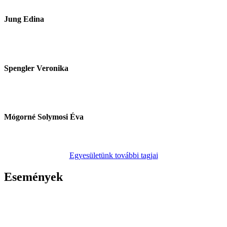
Jung Edina
Egyesületi elnök
Spengler Veronika
kreatív menedzsment
Mógorné Solymosi Éva
Pénzügyek
Egyesületünk további tagjai
Események